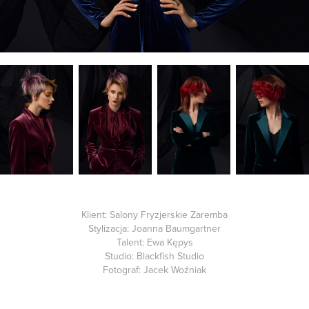
Klient:
Salony Fryzjerskie Zaremba
Stylizacja: Joanna Baumgartner
Talent: Ewa Kępys
Studio: Blackfish Studio
Fotograf: Jacek Woźniak